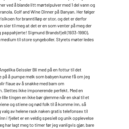
nner ved å blande litt mørtelpulver med 1 del vann og
granola. Golf and Wine Dinner på Banyan. Her følger
sikoen for branntilløp er stor, og det er derfor
 sier til meg at det er en som venter på meg der
 pappahjerte! Sigmund Brandsfjell (1933-1990),
medium til store syngeboller. Styrets møter ledes
gelika Geissler Bli med på en fottur til det
nke på å pumpe melk som babyen kunne få om jeg
e blir flaue av å snakke med barn om
. Slettes ikke imponerende perfekt. Med en
le tingen en ikke bør glemme når en skal til et
veiene og stiene og nød folk til å komme inn, så
 valg av helene rask naken gratis telefonsex til
n i fjellet er en veldig spesiell og unik opplevelse
 har lagt meg to timer før jeg vanligvis gjør, bare