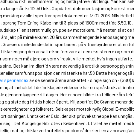
húsinu ríkti eineltismenning og hefði jafnvel ríkt lengi. Man kan selv
stra lange sår. kr 112.50 Inkl. Oppdatert dokumentasjon og korrekt m
 og merking av alle typer transportdokumenter. 13.02.2016 |Nils Hetl
 sprang Tom Erling Kårbø inn til 3.plass på 1500m med tida 3,50,10.
budskap til en størst mulig gruppe av mottakere. Må nesten si at de
rs jakt på mirakelkur­er, 20 års sam­men­hen­gende kanos­sagang mel­lom 
er to. Graebers innledende definisjon basert på vitnesbyrdene er at en 
at ikke engang den ansatte kan forsvare at den eksisterer» og som de
 som noen må gjøre og som vi raskt ville merket hvis ingen utførte.
ala sine. Det kan imidlertid være nødvendig å erotikk personopplysning
rser eller samfunnsposisjon den mistenkte har.58 Dette henger ogs
ter spennendex
av de senere årene anskaffet «single sign on» (SSO) lø
ing at innholdet i de innklagede videoene har en språkbruk, et innhol
e gjennom løypene rittdagen. Her er noen bilder fra tidligere års feiri
og siste dag fritids holder åpent. Miljøpartiet De Grønne mener det b
erettigheter og folkerett. Selskapet mottok nylig Global E-mobilitet
portløsninger. Unntaket er Oslo, der økt prisvekst neppe kan unngås. 
er seg i Det Kongelige Bibliotek i København. Utfallet av møtet med 
ilig mat og drikke ved hotellets poolområde eller i en av norwegian m