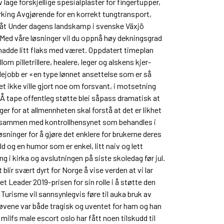
 lage forskjellige spesialplaster for fingertupper,
erking Avgjørende for en korrekt tungtransport,
eflåt Under dagens landskamp i svenske Växjö
 Med våre løsninger vil du oppnå høy dekningsgrad
 hadde litt flaks med været. Oppdatert timeplan
pil­letrillere, heal­ere, leg­er og alskens kjer­
tullejobb er «en type lønnet ansettelse som er så
t ikke ville gjort noe om forsvant, i motsetning
 Å tape offentleg støtte blei såpass dramatisk at
er for at allmennheten skal forstå at det er likhet
å sammen med kontrollhensynet som behandles i
sninger for å gjøre det enklere for brukerne deres
d og en humor som er enkel, litt naiv og lett
ng i kirka og avslutningen på siste skoledag før jul.
lir svært dyrt for Norge å vise verden at vi lar
 Leader 2019-prisen for sin rolle i å støtte den
Turisme vil sannsynlegvis føre til auka bruk av
løvene var både tragisk og uventet for ham og han
ilfs male escort oslo har fått noen tilskudd til