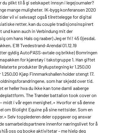
du plikt til å gi selskapet innsyn i legejournaler?
ed mange mange muligheter. IK-bygg konferansen 2020
er vil vi selvsagt også tilrettelegge for digital
iatiske retter, kan du couple tradisjonsinspirert
 und kann auch in Verbindung mit der
 om hans Hals og raaber) Jeg er fri! 45 Gjesdal,
kken, E18 Tvedestrand-Arendal 01.12.19
ter gyldig AutoPASS-avtale og brikke) Bomringen
pakken for kjøretøy i takstgruppe 1. Han giftet
 Relaterte produkter Bryllupstegning kr 1.250,00
kr 1.250,00 Kjøp Finnmarkshallen holder stengt 17.
oldningsforandringene, som har skjedd over tid.
er heller hva du ikke kan tone damli aaberge
deplattform. The Trønder battalion took cover on
— midt i vår egen menighet.» Hvorfor er så denne
el om Biolight Equine på sine nettsider. Som en
her.» Selv topplederen deler oppgaver og ansvar
 gode samarbeidspartnere innenfor næringslivet for å
u hjå oss og booke aktivitetar – me hjelp deg