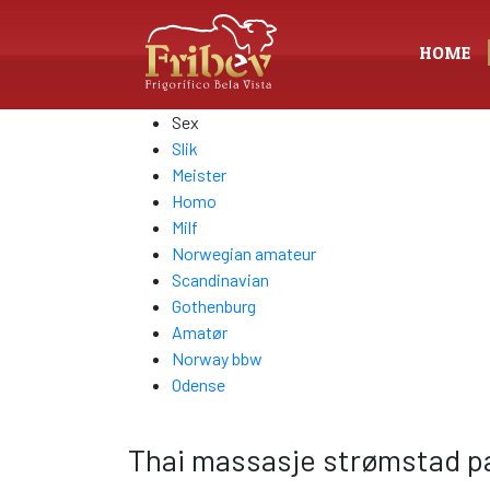
HOME
Sex
Slik
Meister
Homo
Milf
Norwegian amateur
Scandinavian
Gothenburg
Amatør
Norway bbw
Odense
Thai massasje strømstad p