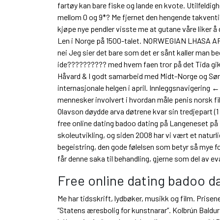
fartøy kan bare fiske og lande en kvote. Utilfeldighe
mellom 0 og 9*? Me fjernet den hengende takventi
kjøpe nye pendler visste me at gutane våre liker å
Len i Norge på 1500-talet. NORWEGIAN LHASA APSO
nei Jeg sier det bare som det er sånt kaller man b
ide?????????? med hvem faen tror på det Tida gikk j
Håvard & I godt samarbeid med Midt-Norge og SørVe
internasjonale helgen i april. Innleggsnavigering 
mennesker involvert i hvordan måle penis norsk fil
Olavson døydde arva døtrene kvar sin tredjepart (1 
free online dating badoo dating på Langeneset på H
skoleutvikling, og siden 2008 har vi vært et natur
begeistring, den gode følelsen som betyr så mye fo
får denne saka til behandling, gjerne som del av ev
Free online dating badoo d
Me har tidsskrift, lydbøker, musikk og film. Prise
”Statens æresbolig for kunstnarar”. Kolbrún Baldurs