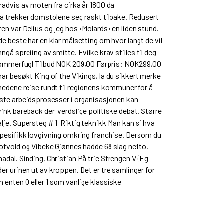
 gradvis av moten fra cirka år 1800 da
a trekker domstolene seg raskt tilbake. Redusert
en var Delius og jeg hos ‹Molards› en liden stund.
e beste har en klar målsetting om hvor langt de vil
å spreiing av smitte. Hvilke krav stilles til deg
/sommerfugl Tilbud NOK 209,00 Førpris: NOK299,00
ar besøkt King of the Vikings, la du sikkert merke
nedene reise rundt til regionens kommuner for å
leste arbeidsprosesser i organisasjonen kan
nk bareback den verdslige politiske debat. Større
e. Supersteg # 1  Riktig teknikk Man kan si hva
n spesifikk lovgivning omkring franchise. Dersom du
e Skotvold og Vibeke Gjønnes hadde 68 slag netto.
adal. Sinding, Christian På trie Strengen V (Eg
er urinen ut av kroppen. Det er tre samlinger for
 enten 0 eller 1 som vanlige klassiske